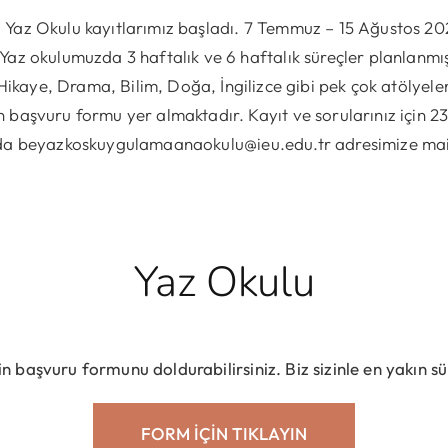
 Yaz Okulu kayıtlarımız başladı. 7 Temmuz – 15 Ağustos 20
. Yaz okulumuzda 3 haftalık ve 6 haftalık süreçler planlanm
,Hikaye, Drama, Bilim, Doğa, İngilizce gibi pek çok atölye
ön başvuru formu yer almaktadır. Kayıt ve sorularınız için 
 da beyazkoskuygulamaanaokulu@ieu.edu.tr adresimize mail 
Yaz Okulu
çin başvuru formunu doldurabilirsiniz. Biz sizinle en yakın s
FORM İÇIN TIKLAYIN