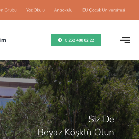
un Grubu
Yaz Okulu
Anaokulu
İEÜ Çocuk Üniversitesi
şim
0 232 488 82 22
Siz De
Beyaz Köşklü Olun