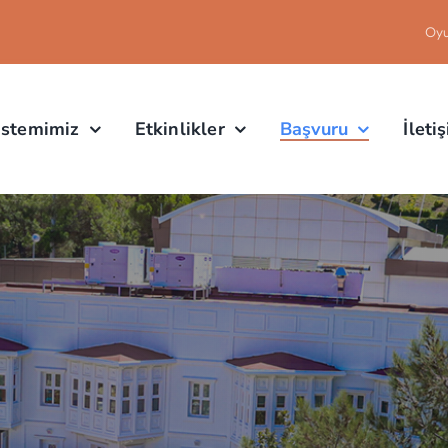
Oy
istemimiz
Etkinlikler
Başvuru
İleti