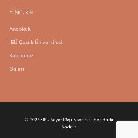
Etkinlikler
Anaokulu
İEÜ Çocuk Üniversitesi
Kadromuz
Galeri
© 2026 • IEU Beyaz Köşk Anaokulu. Her Hakkı
Saklıdır