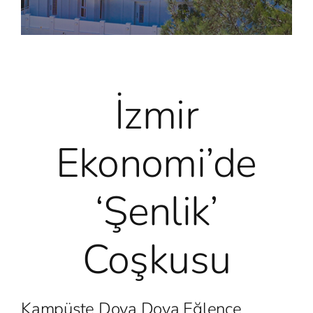
İzmir
Ekonomi’de
‘şenlik’
Coşkusu
Kampüste Doya Doya Eğlence